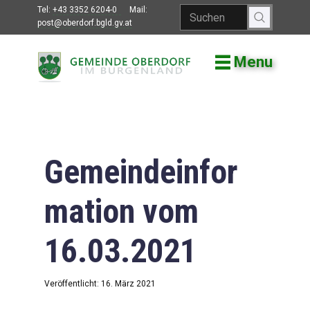
Tel:
+43 3352 6204-0
Mail:
post@oberdorf.bgld.gv.at
Menu
Willkommen
Aktuelles
Termine und
Veranstaltungen
Gemeindeinfor
Gemeindeamt
mation vom
Gemeinderat
16.03.2021
Bildung
Vereine
Veröffentlicht: 16. März 2021