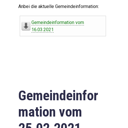
Digitaler Amtshelfer
Anbei die aktuelle Gemeindeinformation:
Offener Haushalt
Gemeindeinformation vom
Leben in Oberdorf
16.03.2021
Bildergalerie
Geschichte
Freizeit
Wirtschaft
Gemeindeinfor
Downloads
mation vom
Impressum
Datenschutzerklärung