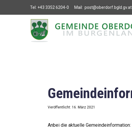
Tel:
+43 3352 6204-0
Mail:
post@oberdorf.bgld.gv.at
Willkommen
Aktuelles
Termine und
Veranstaltungen
Gemeindeamt
Gemeindeinfor
Gemeinderat
Bildung
Veröffentlicht: 16. März 2021
Vereine
Anbei die aktuelle Gemeindeinformation: