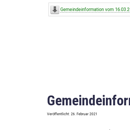
Digitaler Amtshelfer
Gemeindeinformation vom 16.03.
Offener Haushalt
Leben in Oberdorf
Bildergalerie
Geschichte
Freizeit
Wirtschaft
Gemeindeinfor
Downloads
Impressum
Veröffentlicht: 26. Februar 2021
Datenschutzerklärung