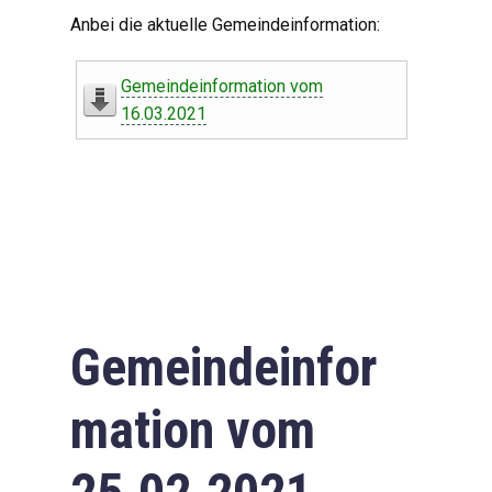
Digitaler Amtshelfer
Anbei die aktuelle Gemeindeinformation:
Offener Haushalt
Gemeindeinformation vom
Leben in Oberdorf
16.03.2021
Bildergalerie
Geschichte
Freizeit
Wirtschaft
Gemeindeinfor
Downloads
mation vom
Impressum
Datenschutzerklärung