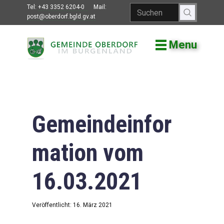
Tel:
+43 3352 6204-0
Mail:
post@oberdorf.bgld.gv.at
Menu
Willkommen
Aktuelles
Termine und
Veranstaltungen
Gemeindeinfor
Gemeindeamt
mation vom
Gemeinderat
16.03.2021
Bildung
Vereine
Veröffentlicht: 16. März 2021