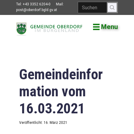
Tel:
+43 3352 6204-0
Mail:
post@oberdorf.bgld.gv.at
Menu
Willkommen
Aktuelles
Termine und
Veranstaltungen
Gemeindeinfor
Gemeindeamt
mation vom
Gemeinderat
16.03.2021
Bildung
Vereine
Veröffentlicht: 16. März 2021