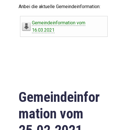
Digitaler Amtshelfer
Anbei die aktuelle Gemeindeinformation:
Offener Haushalt
Gemeindeinformation vom
Leben in Oberdorf
16.03.2021
Bildergalerie
Geschichte
Freizeit
Wirtschaft
Gemeindeinfor
Downloads
mation vom
Impressum
Datenschutzerklärung