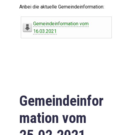
Digitaler Amtshelfer
Anbei die aktuelle Gemeindeinformation:
Offener Haushalt
Gemeindeinformation vom
Leben in Oberdorf
16.03.2021
Bildergalerie
Geschichte
Freizeit
Wirtschaft
Gemeindeinfor
Downloads
mation vom
Impressum
Datenschutzerklärung