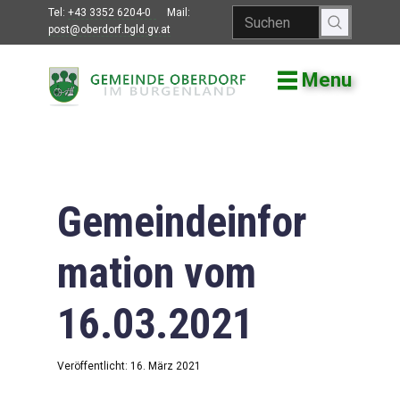
Tel:
+43 3352 6204-0
Mail:
post@oberdorf.bgld.gv.at
Menu
Willkommen
Aktuelles
Termine und
Veranstaltungen
Gemeindeinfor
Gemeindeamt
mation vom
Gemeinderat
16.03.2021
Bildung
Vereine
Veröffentlicht: 16. März 2021