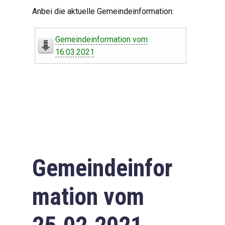
Digitaler Amtshelfer
Anbei die aktuelle Gemeindeinformation:
Offener Haushalt
Gemeindeinformation vom
Leben in Oberdorf
16.03.2021
Bildergalerie
Geschichte
Freizeit
Wirtschaft
Gemeindeinfor
Downloads
mation vom
Impressum
Datenschutzerklärung