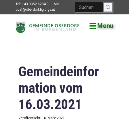
Tel:
+43 3352 6204-0
Mail:
post@oberdorf.bgld.gv.at
Menu
Willkommen
Aktuelles
Termine und
Veranstaltungen
Gemeindeinfor
Gemeindeamt
mation vom
Gemeinderat
16.03.2021
Bildung
Vereine
Veröffentlicht: 16. März 2021