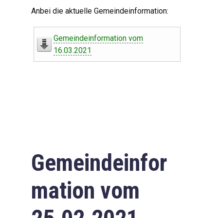
Digitaler Amtshelfer
Anbei die aktuelle Gemeindeinformation:
Offener Haushalt
Gemeindeinformation vom
Leben in Oberdorf
16.03.2021
Bildergalerie
Geschichte
Freizeit
Wirtschaft
Gemeindeinfor
Downloads
mation vom
Impressum
Datenschutzerklärung