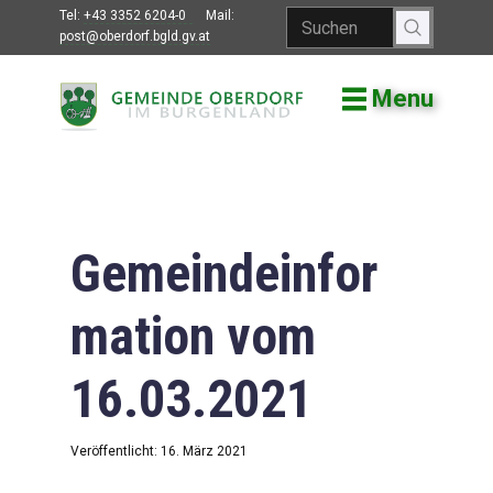
Tel:
+43 3352 6204-0
Mail:
post@oberdorf.bgld.gv.at
Menu
Willkommen
Aktuelles
Termine und
Veranstaltungen
Gemeindeinfor
Gemeindeamt
mation vom
Gemeinderat
16.03.2021
Bildung
Vereine
Veröffentlicht: 16. März 2021