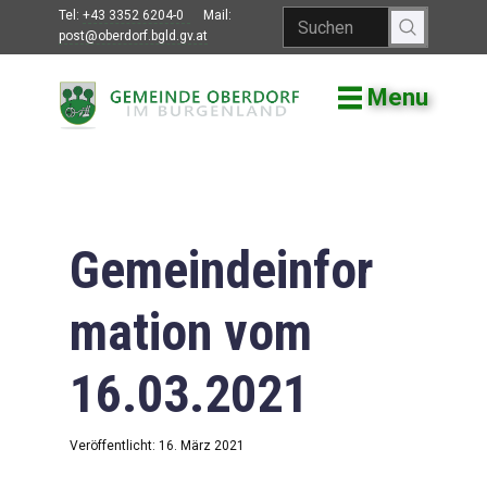
Tel:
+43 3352 6204-0
Mail:
post@oberdorf.bgld.gv.at
Menu
Willkommen
Aktuelles
Termine und
Veranstaltungen
Gemeindeinfor
Gemeindeamt
mation vom
Gemeinderat
16.03.2021
Bildung
Vereine
Veröffentlicht: 16. März 2021