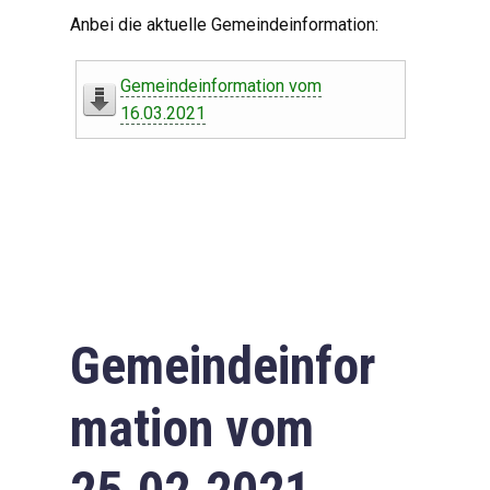
Digitaler Amtshelfer
Anbei die aktuelle Gemeindeinformation:
Offener Haushalt
Gemeindeinformation vom
Leben in Oberdorf
16.03.2021
Bildergalerie
Geschichte
Freizeit
Wirtschaft
Gemeindeinfor
Downloads
mation vom
Impressum
Datenschutzerklärung