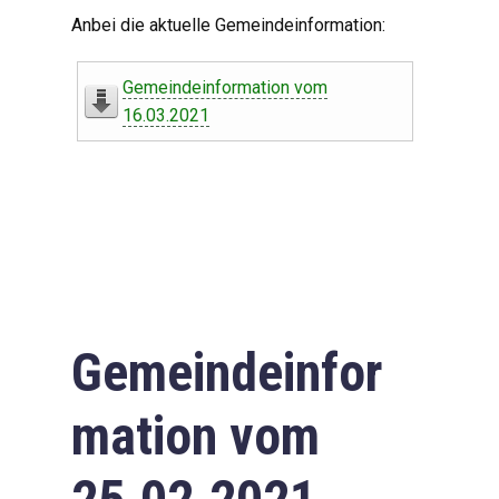
Digitaler Amtshelfer
Anbei die aktuelle Gemeindeinformation:
Offener Haushalt
Gemeindeinformation vom
Leben in Oberdorf
16.03.2021
Bildergalerie
Geschichte
Freizeit
Wirtschaft
Gemeindeinfor
Downloads
mation vom
Impressum
Datenschutzerklärung