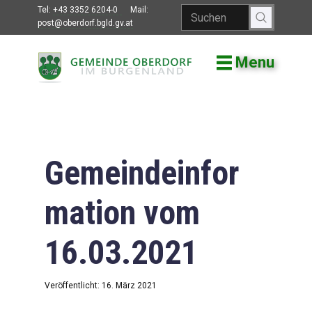
Tel:
+43 3352 6204-0
Mail:
post@oberdorf.bgld.gv.at
Menu
Willkommen
Aktuelles
Termine und
Veranstaltungen
Gemeindeinfor
Gemeindeamt
mation vom
Gemeinderat
16.03.2021
Bildung
Vereine
Veröffentlicht: 16. März 2021