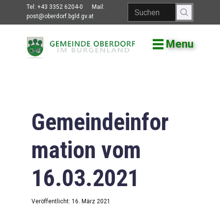
Tel:
+43 3352 6204-0
Mail:
post@oberdorf.bgld.gv.at
Menu
Willkommen
Aktuelles
Termine und
Veranstaltungen
Gemeindeinfor
Gemeindeamt
mation vom
Gemeinderat
16.03.2021
Bildung
Vereine
Veröffentlicht: 16. März 2021