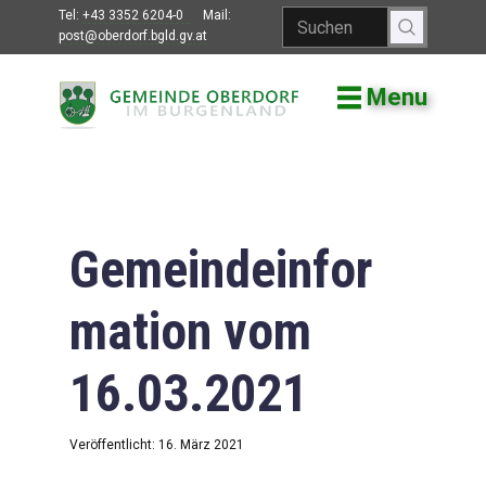
Tel:
+43 3352 6204-0
Mail:
post@oberdorf.bgld.gv.at
Menu
Willkommen
Aktuelles
Termine und
Veranstaltungen
Gemeindeinfor
Gemeindeamt
mation vom
Gemeinderat
16.03.2021
Bildung
Vereine
Veröffentlicht: 16. März 2021