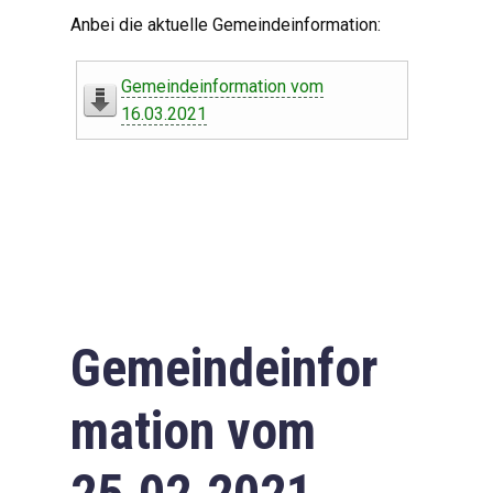
Digitaler Amtshelfer
Anbei die aktuelle Gemeindeinformation:
Offener Haushalt
Gemeindeinformation vom
Leben in Oberdorf
16.03.2021
Bildergalerie
Geschichte
Freizeit
Wirtschaft
Gemeindeinfor
Downloads
mation vom
Impressum
Datenschutzerklärung