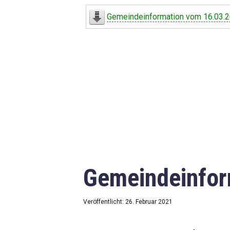
Digitaler Amtshelfer
Gemeindeinformation vom 16.03.
Offener Haushalt
Leben in Oberdorf
Bildergalerie
Geschichte
Freizeit
Wirtschaft
Gemeindeinfor
Downloads
Impressum
Veröffentlicht: 26. Februar 2021
Datenschutzerklärung