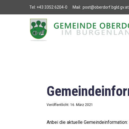
Tel:
+43 3352 6204-0
Mail:
post@oberdorf.bgld.gv.at
Willkommen
Aktuelles
Termine und
Veranstaltungen
Gemeindeamt
Gemeindeinfor
Gemeinderat
Bildung
Veröffentlicht: 16. März 2021
Vereine
Anbei die aktuelle Gemeindeinformation: