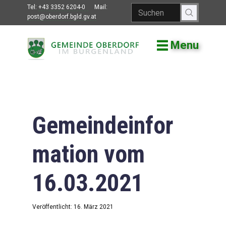
Tel:
+43 3352 6204-0
Mail:
post@oberdorf.bgld.gv.at
Menu
Willkommen
Aktuelles
Termine und
Veranstaltungen
Gemeindeinfor
Gemeindeamt
mation vom
Gemeinderat
16.03.2021
Bildung
Vereine
Veröffentlicht: 16. März 2021