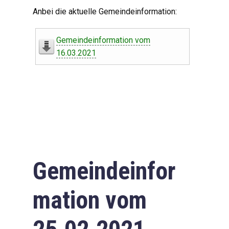
Digitaler Amtshelfer
Anbei die aktuelle Gemeindeinformation:
Offener Haushalt
Gemeindeinformation vom
Leben in Oberdorf
16.03.2021
Bildergalerie
Geschichte
Freizeit
Wirtschaft
Gemeindeinfor
Downloads
mation vom
Impressum
Datenschutzerklärung