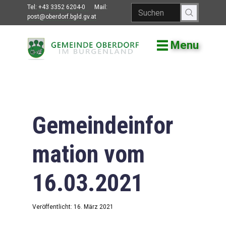
Tel:
+43 3352 6204-0
Mail:
post@oberdorf.bgld.gv.at
Menu
Willkommen
Aktuelles
Termine und
Veranstaltungen
Gemeindeinfor
Gemeindeamt
mation vom
Gemeinderat
16.03.2021
Bildung
Vereine
Veröffentlicht: 16. März 2021