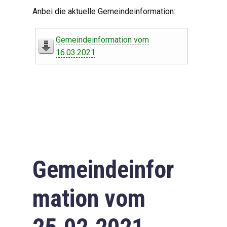
Digitaler Amtshelfer
Anbei die aktuelle Gemeindeinformation:
Offener Haushalt
Gemeindeinformation vom
Leben in Oberdorf
16.03.2021
Bildergalerie
Geschichte
Freizeit
Wirtschaft
Gemeindeinfor
Downloads
mation vom
Impressum
Datenschutzerklärung