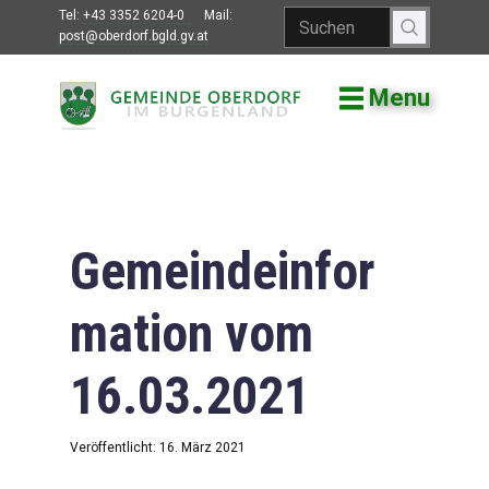
Tel:
+43 3352 6204-0
Mail:
post@oberdorf.bgld.gv.at
Menu
Willkommen
Aktuelles
Termine und
Veranstaltungen
Gemeindeinfor
Gemeindeamt
mation vom
Gemeinderat
16.03.2021
Bildung
Vereine
Veröffentlicht: 16. März 2021