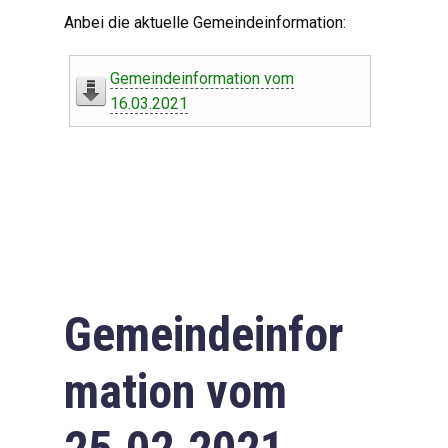
Digitaler Amtshelfer
Anbei die aktuelle Gemeindeinformation:
Offener Haushalt
Gemeindeinformation vom
Leben in Oberdorf
16.03.2021
Bildergalerie
Geschichte
Freizeit
Wirtschaft
Gemeindeinfor
Downloads
mation vom
Impressum
Datenschutzerklärung