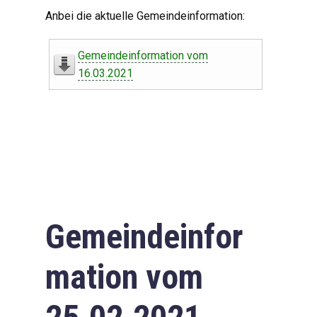
Digitaler Amtshelfer
Anbei die aktuelle Gemeindeinformation:
Offener Haushalt
Gemeindeinformation vom
Leben in Oberdorf
16.03.2021
Bildergalerie
Geschichte
Freizeit
Wirtschaft
Gemeindeinfor
Downloads
mation vom
Impressum
Datenschutzerklärung