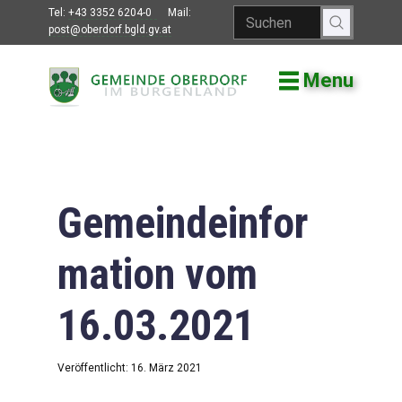
Tel:
+43 3352 6204-0
Mail:
post@oberdorf.bgld.gv.at
Menu
Willkommen
Aktuelles
Termine und
Veranstaltungen
Gemeindeinfor
Gemeindeamt
mation vom
Gemeinderat
16.03.2021
Bildung
Vereine
Veröffentlicht: 16. März 2021