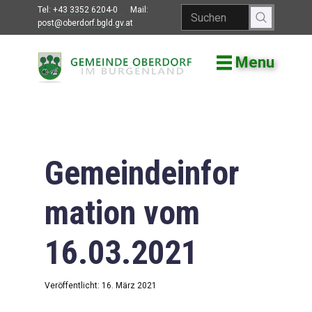
Tel:
+43 3352 6204-0
Mail:
post@oberdorf.bgld.gv.at
Menu
Willkommen
Aktuelles
Termine und
Veranstaltungen
Gemeindeinfor
Gemeindeamt
mation vom
Gemeinderat
16.03.2021
Bildung
Vereine
Veröffentlicht: 16. März 2021