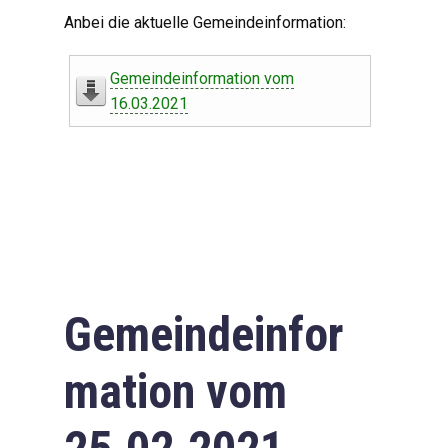
Digitaler Amtshelfer
Anbei die aktuelle Gemeindeinformation:
Offener Haushalt
Gemeindeinformation vom
Leben in Oberdorf
16.03.2021
Bildergalerie
Geschichte
Freizeit
Wirtschaft
Gemeindeinfor
Downloads
mation vom
Impressum
Datenschutzerklärung