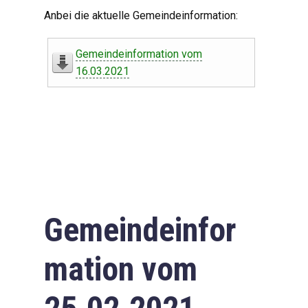
Digitaler Amtshelfer
Anbei die aktuelle Gemeindeinformation:
Offener Haushalt
Gemeindeinformation vom
Leben in Oberdorf
16.03.2021
Bildergalerie
Geschichte
Freizeit
Wirtschaft
Gemeindeinfor
Downloads
mation vom
Impressum
Datenschutzerklärung