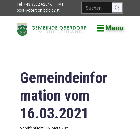
Tel:
+43 3352 6204-0
Mail:
post@oberdorf.bgld.gv.at
Menu
Willkommen
Aktuelles
Termine und
Veranstaltungen
Gemeindeinfor
Gemeindeamt
mation vom
Gemeinderat
16.03.2021
Bildung
Vereine
Veröffentlicht: 16. März 2021