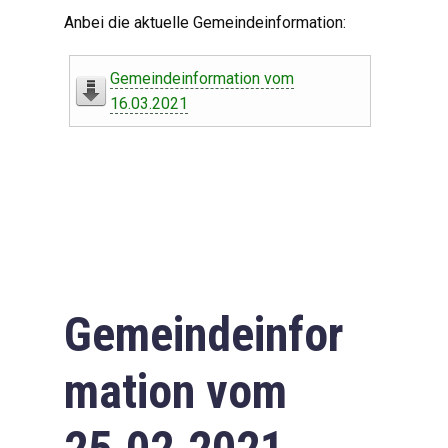
Digitaler Amtshelfer
Anbei die aktuelle Gemeindeinformation:
Offener Haushalt
Gemeindeinformation vom
Leben in Oberdorf
16.03.2021
Bildergalerie
Geschichte
Freizeit
Wirtschaft
Gemeindeinfor
Downloads
mation vom
Impressum
Datenschutzerklärung