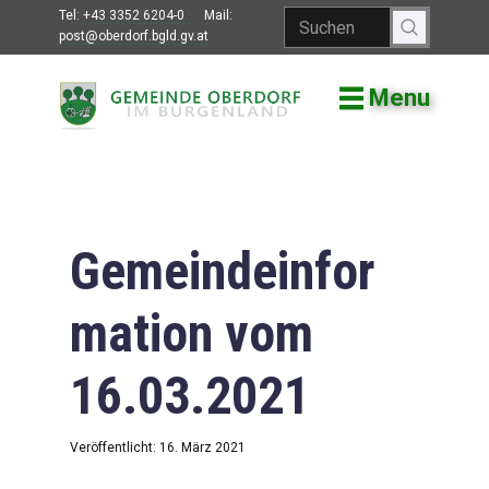
Tel:
+43 3352 6204-0
Mail:
post@oberdorf.bgld.gv.at
Menu
Willkommen
Aktuelles
Termine und
Veranstaltungen
Gemeindeinfor
Gemeindeamt
mation vom
Gemeinderat
16.03.2021
Bildung
Vereine
Veröffentlicht: 16. März 2021