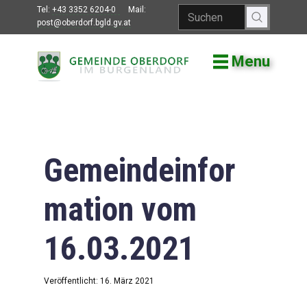
Tel:
+43 3352 6204-0
Mail:
post@oberdorf.bgld.gv.at
Menu
Willkommen
Aktuelles
Termine und
Veranstaltungen
Gemeindeinfor
Gemeindeamt
mation vom
Gemeinderat
16.03.2021
Bildung
Vereine
Veröffentlicht: 16. März 2021