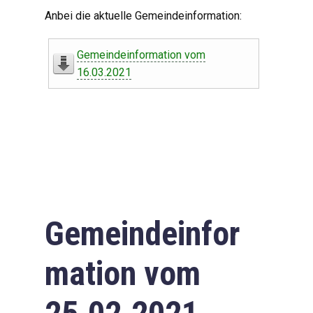
Digitaler Amtshelfer
Anbei die aktuelle Gemeindeinformation:
Offener Haushalt
Gemeindeinformation vom
Leben in Oberdorf
16.03.2021
Bildergalerie
Geschichte
Freizeit
Wirtschaft
Gemeindeinfor
Downloads
mation vom
Impressum
Datenschutzerklärung