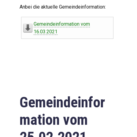
Digitaler Amtshelfer
Anbei die aktuelle Gemeindeinformation:
Offener Haushalt
Gemeindeinformation vom
Leben in Oberdorf
16.03.2021
Bildergalerie
Geschichte
Freizeit
Wirtschaft
Gemeindeinfor
Downloads
mation vom
Impressum
Datenschutzerklärung