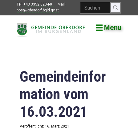
Tel:
+43 3352 6204-0
Mail:
post@oberdorf.bgld.gv.at
Menu
Willkommen
Aktuelles
Termine und
Veranstaltungen
Gemeindeinfor
Gemeindeamt
mation vom
Gemeinderat
16.03.2021
Bildung
Vereine
Veröffentlicht: 16. März 2021