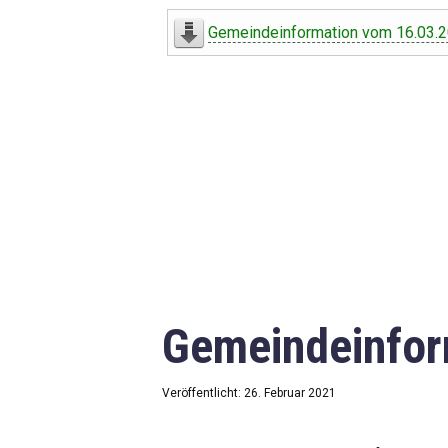
Digitaler Amtshelfer
Gemeindeinformation vom 16.03.
Offener Haushalt
Leben in Oberdorf
Bildergalerie
Geschichte
Freizeit
Wirtschaft
Gemeindeinfor
Downloads
Impressum
Veröffentlicht: 26. Februar 2021
Datenschutzerklärung