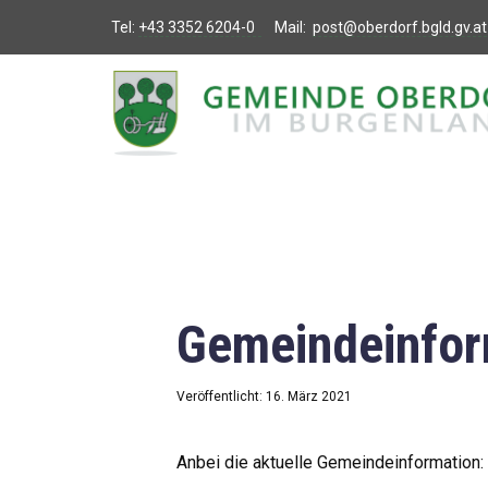
Tel:
+43 3352 6204-0
Mail:
post@oberdorf.bgld.gv.at
Willkommen
Aktuelles
Termine und
Veranstaltungen
Gemeindeamt
Gemeindeinfor
Gemeinderat
Bildung
Veröffentlicht: 16. März 2021
Vereine
Anbei die aktuelle Gemeindeinformation: