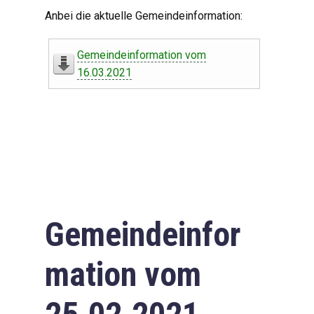
Digitaler Amtshelfer
Anbei die aktuelle Gemeindeinformation:
Offener Haushalt
Gemeindeinformation vom
Leben in Oberdorf
16.03.2021
Bildergalerie
Geschichte
Freizeit
Wirtschaft
Gemeindeinfor
Downloads
mation vom
Impressum
Datenschutzerklärung