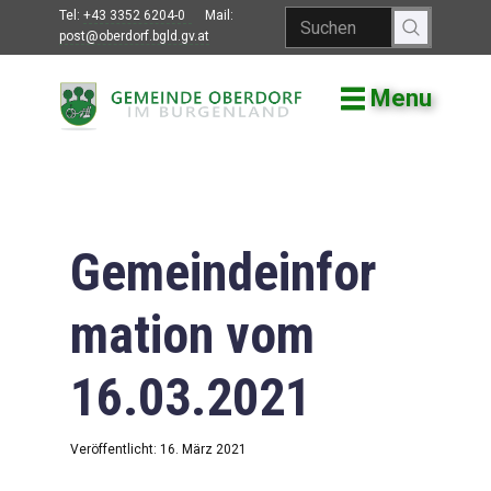
Tel:
+43 3352 6204-0
Mail:
post@oberdorf.bgld.gv.at
Menu
Willkommen
Aktuelles
Termine und
Veranstaltungen
Gemeindeinfor
Gemeindeamt
mation vom
Gemeinderat
16.03.2021
Bildung
Vereine
Veröffentlicht: 16. März 2021