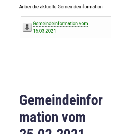
Digitaler Amtshelfer
Anbei die aktuelle Gemeindeinformation:
Offener Haushalt
Gemeindeinformation vom
Leben in Oberdorf
16.03.2021
Bildergalerie
Geschichte
Freizeit
Wirtschaft
Gemeindeinfor
Downloads
mation vom
Impressum
Datenschutzerklärung