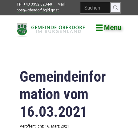
Tel:
+43 3352 6204-0
Mail:
post@oberdorf.bgld.gv.at
Menu
Willkommen
Aktuelles
Termine und
Veranstaltungen
Gemeindeinfor
Gemeindeamt
mation vom
Gemeinderat
16.03.2021
Bildung
Vereine
Veröffentlicht: 16. März 2021