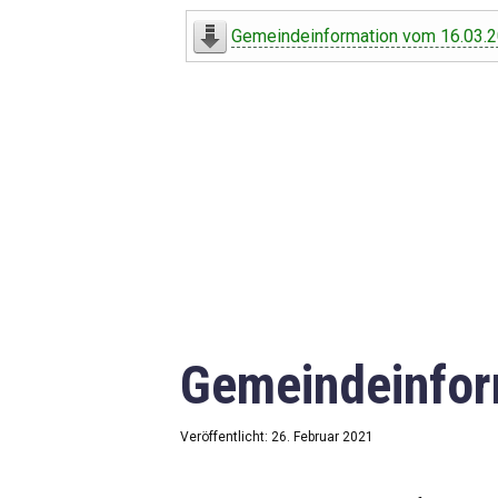
Digitaler Amtshelfer
Gemeindeinformation vom 16.03.
Offener Haushalt
Leben in Oberdorf
Bildergalerie
Geschichte
Freizeit
Wirtschaft
Gemeindeinfor
Downloads
Impressum
Veröffentlicht: 26. Februar 2021
Datenschutzerklärung