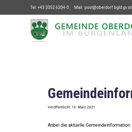
Tel:
+43 3352 6204-0
Mail:
post@oberdorf.bgld.gv.at
Willkommen
Aktuelles
Termine und
Veranstaltungen
Gemeindeamt
Gemeindeinfor
Gemeinderat
Bildung
Veröffentlicht: 16. März 2021
Vereine
Anbei die aktuelle Gemeindeinformation: