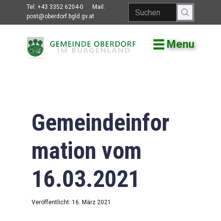
Tel:
+43 3352 6204-0
Mail:
post@oberdorf.bgld.gv.at
Menu
Willkommen
Aktuelles
Termine und
Veranstaltungen
Gemeindeinfor
Gemeindeamt
mation vom
Gemeinderat
16.03.2021
Bildung
Vereine
Veröffentlicht: 16. März 2021