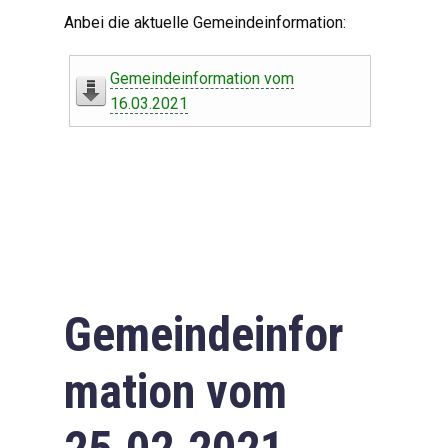
Digitaler Amtshelfer
Anbei die aktuelle Gemeindeinformation:
Offener Haushalt
Gemeindeinformation vom
Leben in Oberdorf
16.03.2021
Bildergalerie
Geschichte
Freizeit
Wirtschaft
Gemeindeinfor
Downloads
mation vom
Impressum
Datenschutzerklärung