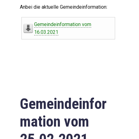
Digitaler Amtshelfer
Anbei die aktuelle Gemeindeinformation:
Offener Haushalt
Gemeindeinformation vom
Leben in Oberdorf
16.03.2021
Bildergalerie
Geschichte
Freizeit
Wirtschaft
Gemeindeinfor
Downloads
mation vom
Impressum
Datenschutzerklärung