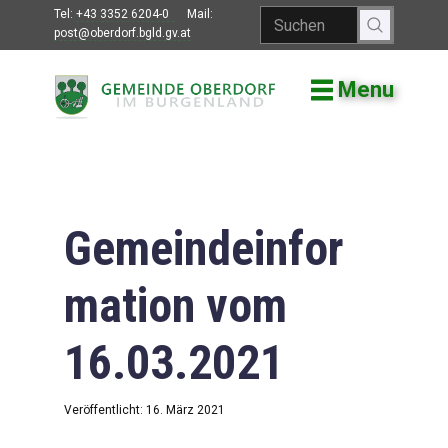
Tel:
+43 3352 6204-0
Mail:
post@oberdorf.bgld.gv.at
Menu
Willkommen
Aktuelles
Termine und
Veranstaltungen
Gemeindeinfor
Gemeindeamt
mation vom
Gemeinderat
16.03.2021
Bildung
Vereine
Veröffentlicht: 16. März 2021