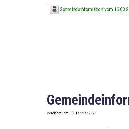
Digitaler Amtshelfer
Gemeindeinformation vom 16.03.
Offener Haushalt
Leben in Oberdorf
Bildergalerie
Geschichte
Freizeit
Wirtschaft
Gemeindeinfor
Downloads
Impressum
Veröffentlicht: 26. Februar 2021
Datenschutzerklärung