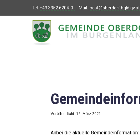
Tel:
+43 3352 6204-0
Mail:
post@oberdorf.bgld.gv.at
Willkommen
Aktuelles
Termine und
Veranstaltungen
Gemeindeamt
Gemeindeinfor
Gemeinderat
Bildung
Veröffentlicht: 16. März 2021
Vereine
Anbei die aktuelle Gemeindeinformation: