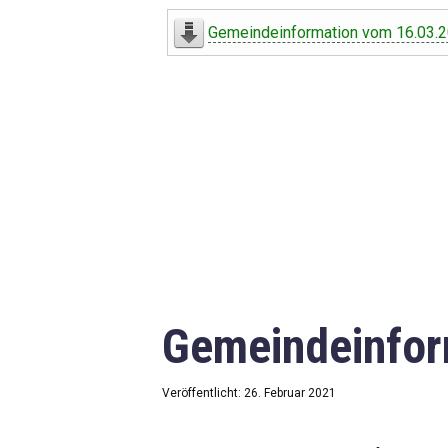
Digitaler Amtshelfer
Gemeindeinformation vom 16.03.
Offener Haushalt
Leben in Oberdorf
Bildergalerie
Geschichte
Freizeit
Wirtschaft
Gemeindeinfor
Downloads
Impressum
Veröffentlicht: 26. Februar 2021
Datenschutzerklärung