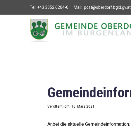
Tel:
+43 3352 6204-0
Mail:
post@oberdorf.bgld.gv.at
Willkommen
Aktuelles
Termine und
Veranstaltungen
Gemeindeamt
Gemeindeinfor
Gemeinderat
Bildung
Veröffentlicht: 16. März 2021
Vereine
Anbei die aktuelle Gemeindeinformation: