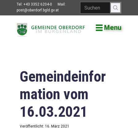
Tel:
+43 3352 6204-0
Mail:
post@oberdorf.bgld.gv.at
Menu
Willkommen
Aktuelles
Termine und
Veranstaltungen
Gemeindeinfor
Gemeindeamt
mation vom
Gemeinderat
16.03.2021
Bildung
Vereine
Veröffentlicht: 16. März 2021