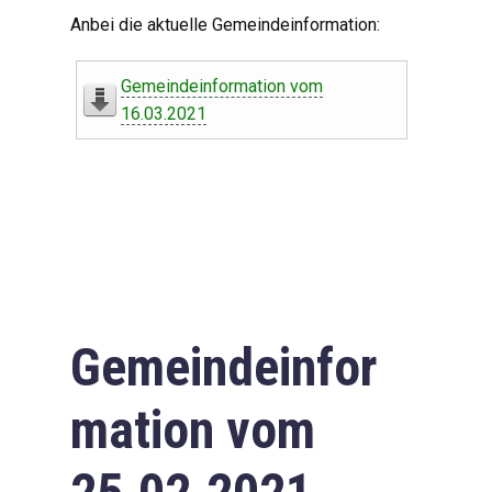
Digitaler Amtshelfer
Anbei die aktuelle Gemeindeinformation:
Offener Haushalt
Gemeindeinformation vom
Leben in Oberdorf
16.03.2021
Bildergalerie
Geschichte
Freizeit
Wirtschaft
Gemeindeinfor
Downloads
mation vom
Impressum
Datenschutzerklärung