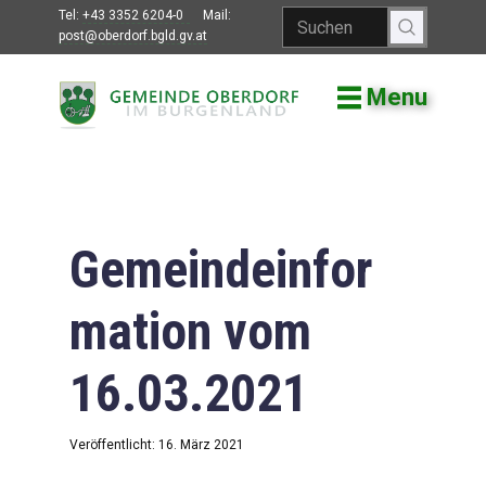
Tel:
+43 3352 6204-0
Mail:
post@oberdorf.bgld.gv.at
Menu
Willkommen
Aktuelles
Termine und
Veranstaltungen
Gemeindeinfor
Gemeindeamt
mation vom
Gemeinderat
16.03.2021
Bildung
Vereine
Veröffentlicht: 16. März 2021