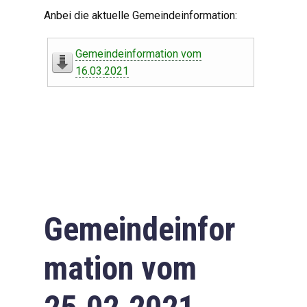
Digitaler Amtshelfer
Anbei die aktuelle Gemeindeinformation:
Offener Haushalt
Gemeindeinformation vom
Leben in Oberdorf
16.03.2021
Bildergalerie
Geschichte
Freizeit
Wirtschaft
Gemeindeinfor
Downloads
mation vom
Impressum
Datenschutzerklärung