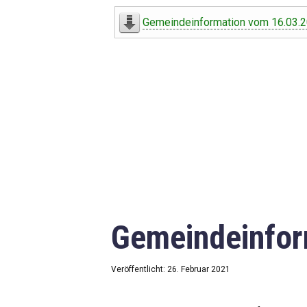
Digitaler Amtshelfer
Gemeindeinformation vom 16.03.
Offener Haushalt
Leben in Oberdorf
Bildergalerie
Geschichte
Freizeit
Wirtschaft
Gemeindeinfor
Downloads
Impressum
Veröffentlicht: 26. Februar 2021
Datenschutzerklärung