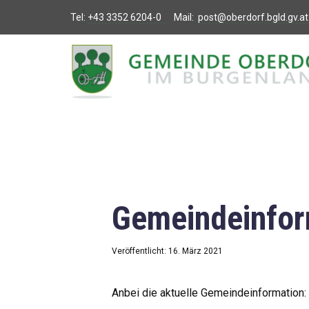
Tel:
+43 3352 6204-0
Mail:
post@oberdorf.bgld.gv.at
Willkommen
Aktuelles
Termine und
Veranstaltungen
Gemeindeamt
Gemeindeinfor
Gemeinderat
Bildung
Veröffentlicht: 16. März 2021
Vereine
Anbei die aktuelle Gemeindeinformation: