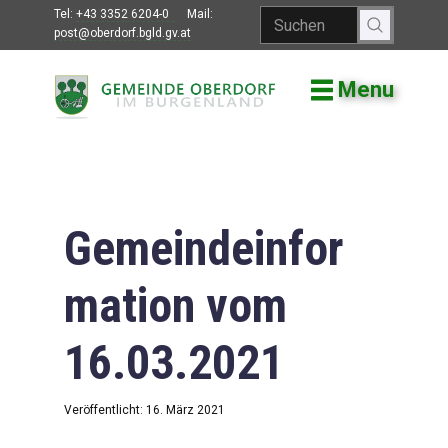
Tel:
+43 3352 6204-0
Mail:
post@oberdorf.bgld.gv.at
Menu
Willkommen
Aktuelles
Termine und
Veranstaltungen
Gemeindeinfor
Gemeindeamt
mation vom
Gemeinderat
16.03.2021
Bildung
Vereine
Veröffentlicht: 16. März 2021