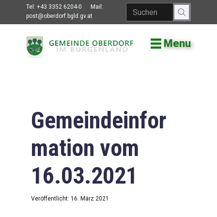
Tel:
+43 3352 6204-0
Mail:
post@oberdorf.bgld.gv.at
Menu
Willkommen
Aktuelles
Termine und
Veranstaltungen
Gemeindeinfor
Gemeindeamt
mation vom
Gemeinderat
16.03.2021
Bildung
Vereine
Veröffentlicht: 16. März 2021