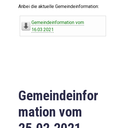
Digitaler Amtshelfer
Anbei die aktuelle Gemeindeinformation:
Offener Haushalt
Gemeindeinformation vom
Leben in Oberdorf
16.03.2021
Bildergalerie
Geschichte
Freizeit
Wirtschaft
Gemeindeinfor
Downloads
mation vom
Impressum
Datenschutzerklärung