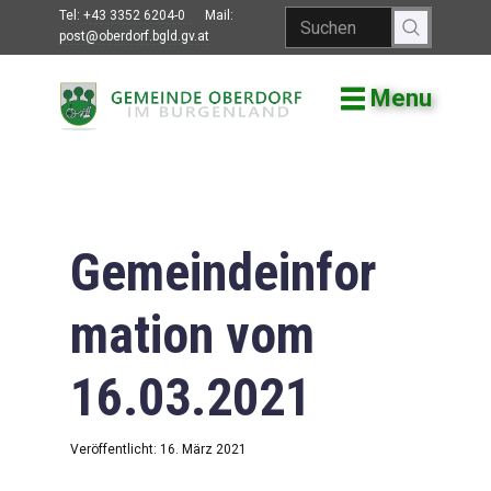
Tel:
+43 3352 6204-0
Mail:
post@oberdorf.bgld.gv.at
Menu
Willkommen
Aktuelles
Termine und
Veranstaltungen
Gemeindeinfor
Gemeindeamt
mation vom
Gemeinderat
16.03.2021
Bildung
Vereine
Veröffentlicht: 16. März 2021