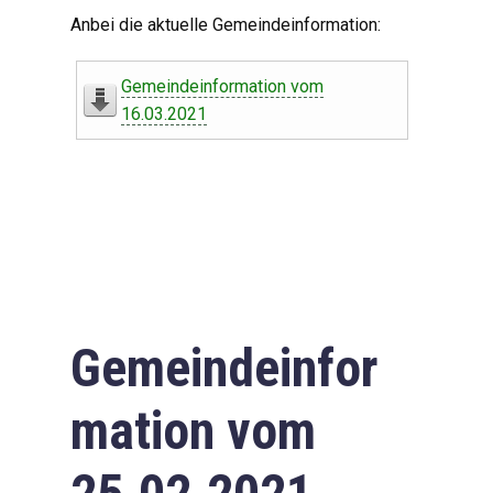
Digitaler Amtshelfer
Anbei die aktuelle Gemeindeinformation:
Offener Haushalt
Gemeindeinformation vom
Leben in Oberdorf
16.03.2021
Bildergalerie
Geschichte
Freizeit
Wirtschaft
Gemeindeinfor
Downloads
mation vom
Impressum
Datenschutzerklärung