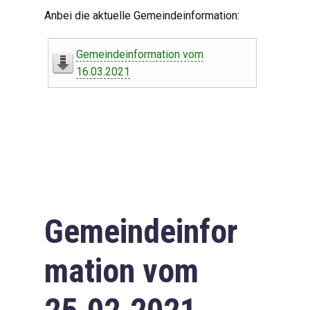
Digitaler Amtshelfer
Anbei die aktuelle Gemeindeinformation:
Offener Haushalt
Gemeindeinformation vom
Leben in Oberdorf
16.03.2021
Bildergalerie
Geschichte
Freizeit
Wirtschaft
Gemeindeinfor
Downloads
mation vom
Impressum
Datenschutzerklärung