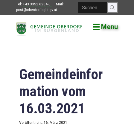
Tel:
+43 3352 6204-0
Mail:
post@oberdorf.bgld.gv.at
Menu
Willkommen
Aktuelles
Termine und
Veranstaltungen
Gemeindeinfor
Gemeindeamt
mation vom
Gemeinderat
16.03.2021
Bildung
Vereine
Veröffentlicht: 16. März 2021