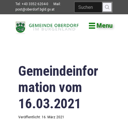
Tel:
+43 3352 6204-0
Mail:
post@oberdorf.bgld.gv.at
Menu
Willkommen
Aktuelles
Termine und
Veranstaltungen
Gemeindeinfor
Gemeindeamt
mation vom
Gemeinderat
16.03.2021
Bildung
Vereine
Veröffentlicht: 16. März 2021