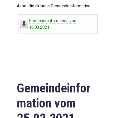
Digitaler Amtshelfer
Anbei die aktuelle Gemeindeinformation:
Offener Haushalt
Gemeindeinformation vom
Leben in Oberdorf
16.03.2021
Bildergalerie
Geschichte
Freizeit
Wirtschaft
Gemeindeinfor
Downloads
mation vom
Impressum
Datenschutzerklärung