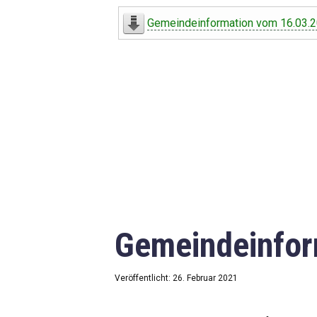
Digitaler Amtshelfer
Gemeindeinformation vom 16.03.
Offener Haushalt
Leben in Oberdorf
Bildergalerie
Geschichte
Freizeit
Wirtschaft
Gemeindeinfor
Downloads
Impressum
Veröffentlicht: 26. Februar 2021
Datenschutzerklärung