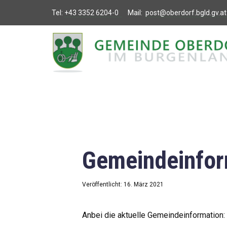
Tel:
+43 3352 6204-0
Mail:
post@oberdorf.bgld.gv.at
Willkommen
Aktuelles
Termine und
Veranstaltungen
Gemeindeamt
Gemeindeinfor
Gemeinderat
Bildung
Veröffentlicht: 16. März 2021
Vereine
Anbei die aktuelle Gemeindeinformation: