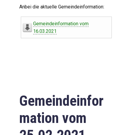
Digitaler Amtshelfer
Anbei die aktuelle Gemeindeinformation:
Offener Haushalt
Gemeindeinformation vom
Leben in Oberdorf
16.03.2021
Bildergalerie
Geschichte
Freizeit
Wirtschaft
Gemeindeinfor
Downloads
mation vom
Impressum
Datenschutzerklärung