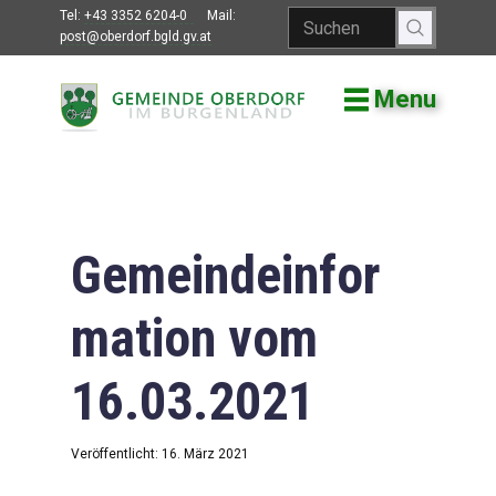
Tel:
+43 3352 6204-0
Mail:
post@oberdorf.bgld.gv.at
Menu
Willkommen
Aktuelles
Termine und
Veranstaltungen
Gemeindeinfor
Gemeindeamt
mation vom
Gemeinderat
16.03.2021
Bildung
Vereine
Veröffentlicht: 16. März 2021