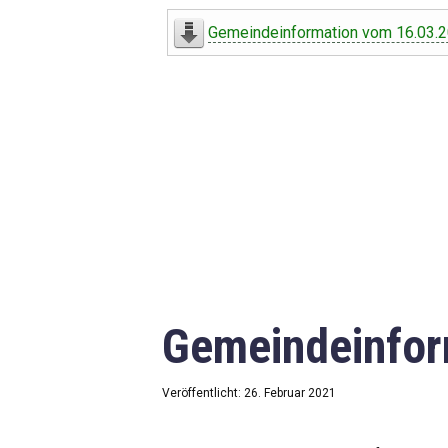
Digitaler Amtshelfer
Gemeindeinformation vom 16.03.
Offener Haushalt
Leben in Oberdorf
Bildergalerie
Geschichte
Freizeit
Wirtschaft
Gemeindeinfor
Downloads
Impressum
Veröffentlicht: 26. Februar 2021
Datenschutzerklärung