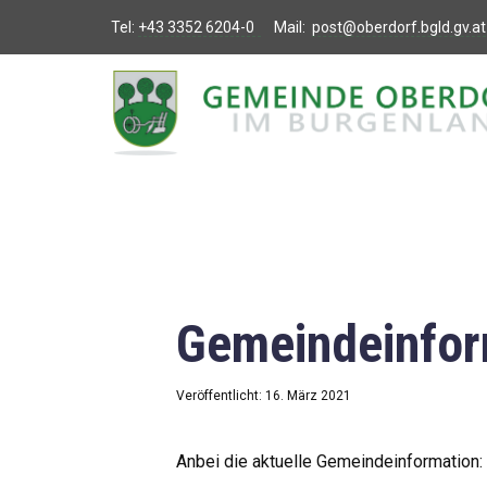
Tel:
+43 3352 6204-0
Mail:
post@oberdorf.bgld.gv.at
Willkommen
Aktuelles
Termine und
Veranstaltungen
Gemeindeamt
Gemeindeinfor
Gemeinderat
Bildung
Veröffentlicht: 16. März 2021
Vereine
Anbei die aktuelle Gemeindeinformation: