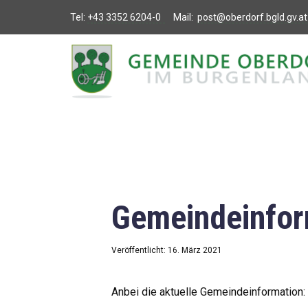
Tel:
+43 3352 6204-0
Mail:
post@oberdorf.bgld.gv.at
Willkommen
Aktuelles
Termine und
Veranstaltungen
Gemeindeamt
Gemeindeinfor
Gemeinderat
Bildung
Veröffentlicht: 16. März 2021
Vereine
Anbei die aktuelle Gemeindeinformation: