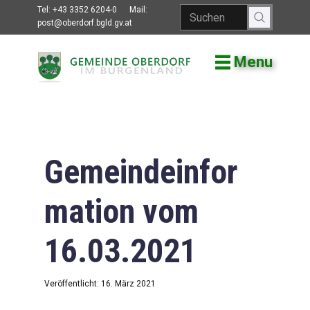
Tel:
+43 3352 6204-0
Mail:
post@oberdorf.bgld.gv.at
Menu
Willkommen
Aktuelles
Termine und
Veranstaltungen
Gemeindeinfor
Gemeindeamt
mation vom
Gemeinderat
16.03.2021
Bildung
Vereine
Veröffentlicht: 16. März 2021