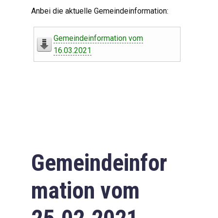
Digitaler Amtshelfer
Anbei die aktuelle Gemeindeinformation:
Offener Haushalt
Gemeindeinformation vom
Leben in Oberdorf
16.03.2021
Bildergalerie
Geschichte
Freizeit
Wirtschaft
Gemeindeinfor
Downloads
mation vom
Impressum
Datenschutzerklärung