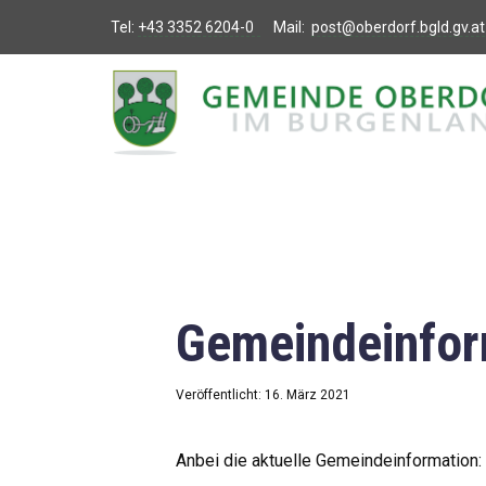
Tel:
+43 3352 6204-0
Mail:
post@oberdorf.bgld.gv.at
Willkommen
Aktuelles
Termine und
Veranstaltungen
Gemeindeamt
Gemeindeinfor
Gemeinderat
Bildung
Veröffentlicht: 16. März 2021
Vereine
Anbei die aktuelle Gemeindeinformation: