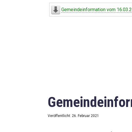
Digitaler Amtshelfer
Gemeindeinformation vom 16.03.
Offener Haushalt
Leben in Oberdorf
Bildergalerie
Geschichte
Freizeit
Wirtschaft
Gemeindeinfor
Downloads
Impressum
Veröffentlicht: 26. Februar 2021
Datenschutzerklärung