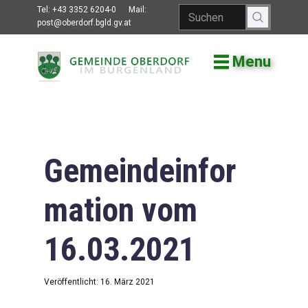
Tel:
+43 3352 6204-0
Mail:
post@oberdorf.bgld.gv.at
Menu
Willkommen
Aktuelles
Termine und
Veranstaltungen
Gemeindeinfor
Gemeindeamt
mation vom
Gemeinderat
16.03.2021
Bildung
Vereine
Veröffentlicht: 16. März 2021