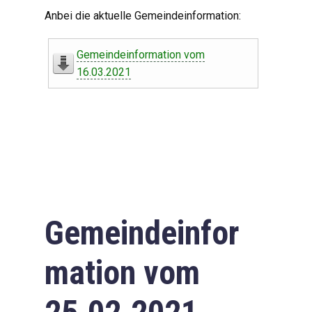
Digitaler Amtshelfer
Anbei die aktuelle Gemeindeinformation:
Offener Haushalt
Gemeindeinformation vom
Leben in Oberdorf
16.03.2021
Bildergalerie
Geschichte
Freizeit
Wirtschaft
Gemeindeinfor
Downloads
mation vom
Impressum
Datenschutzerklärung