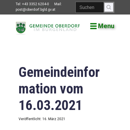
Tel:
+43 3352 6204-0
Mail:
post@oberdorf.bgld.gv.at
Menu
Willkommen
Aktuelles
Termine und
Veranstaltungen
Gemeindeinfor
Gemeindeamt
mation vom
Gemeinderat
16.03.2021
Bildung
Vereine
Veröffentlicht: 16. März 2021