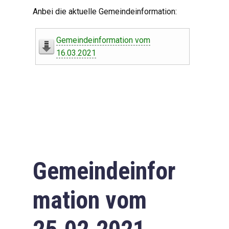
Digitaler Amtshelfer
Anbei die aktuelle Gemeindeinformation:
Offener Haushalt
Gemeindeinformation vom
Leben in Oberdorf
16.03.2021
Bildergalerie
Geschichte
Freizeit
Wirtschaft
Gemeindeinfor
Downloads
mation vom
Impressum
Datenschutzerklärung