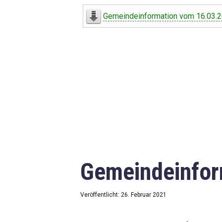
Digitaler Amtshelfer
Gemeindeinformation vom 16.03.
Offener Haushalt
Leben in Oberdorf
Bildergalerie
Geschichte
Freizeit
Wirtschaft
Gemeindeinfor
Downloads
Impressum
Veröffentlicht: 26. Februar 2021
Datenschutzerklärung