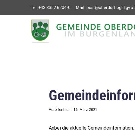
Tel:
+43 3352 6204-0
Mail:
post@oberdorf.bgld.gv.at
Willkommen
Aktuelles
Termine und
Veranstaltungen
Gemeindeamt
Gemeindeinfor
Gemeinderat
Bildung
Veröffentlicht: 16. März 2021
Vereine
Anbei die aktuelle Gemeindeinformation: