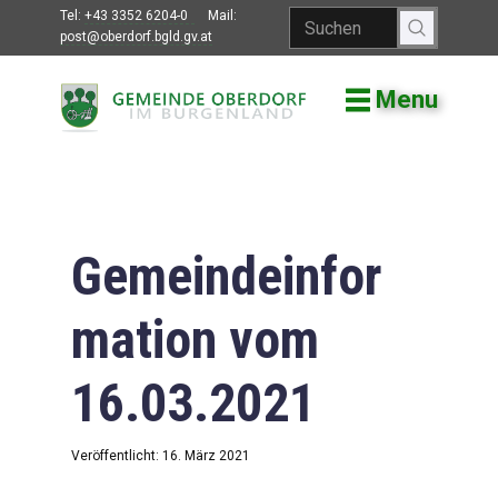
Tel:
+43 3352 6204-0
Mail:
post@oberdorf.bgld.gv.at
Menu
Willkommen
Aktuelles
Termine und
Veranstaltungen
Gemeindeinfor
Gemeindeamt
mation vom
Gemeinderat
16.03.2021
Bildung
Vereine
Veröffentlicht: 16. März 2021