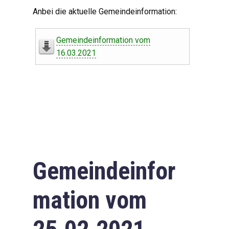
Digitaler Amtshelfer
Anbei die aktuelle Gemeindeinformation:
Offener Haushalt
Gemeindeinformation vom
Leben in Oberdorf
16.03.2021
Bildergalerie
Geschichte
Freizeit
Wirtschaft
Gemeindeinfor
Downloads
mation vom
Impressum
Datenschutzerklärung