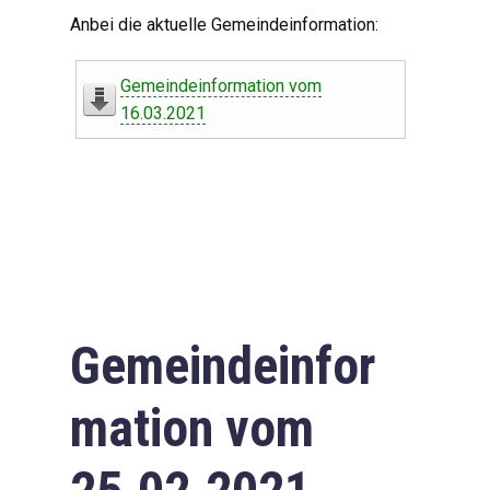
Digitaler Amtshelfer
Anbei die aktuelle Gemeindeinformation:
Offener Haushalt
Gemeindeinformation vom
Leben in Oberdorf
16.03.2021
Bildergalerie
Geschichte
Freizeit
Wirtschaft
Gemeindeinfor
Downloads
mation vom
Impressum
Datenschutzerklärung