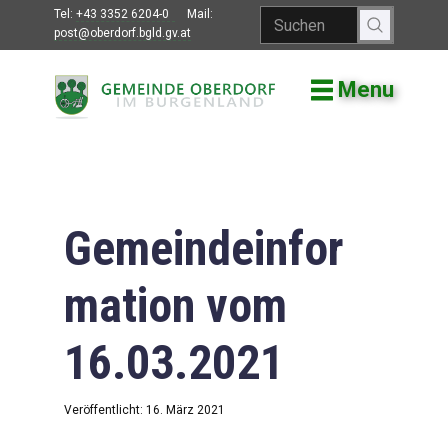
Tel:
+43 3352 6204-0
Mail:
post@oberdorf.bgld.gv.at
Menu
Willkommen
Aktuelles
Termine und
Veranstaltungen
Gemeindeinfor
Gemeindeamt
mation vom
Gemeinderat
16.03.2021
Bildung
Vereine
Veröffentlicht: 16. März 2021