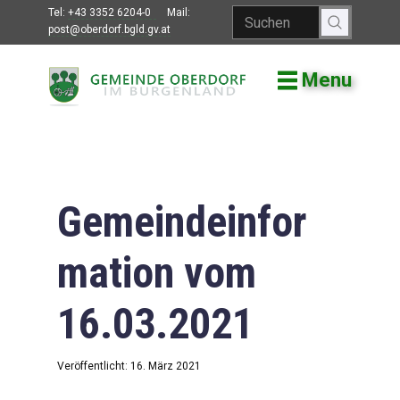
Tel:
+43 3352 6204-0
Mail:
post@oberdorf.bgld.gv.at
Menu
Willkommen
Aktuelles
Termine und
Veranstaltungen
Gemeindeinfor
Gemeindeamt
mation vom
Gemeinderat
16.03.2021
Bildung
Vereine
Veröffentlicht: 16. März 2021