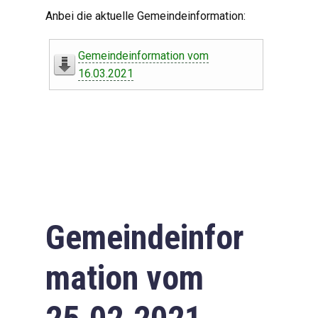
Digitaler Amtshelfer
Anbei die aktuelle Gemeindeinformation:
Offener Haushalt
Gemeindeinformation vom
Leben in Oberdorf
16.03.2021
Bildergalerie
Geschichte
Freizeit
Wirtschaft
Gemeindeinfor
Downloads
mation vom
Impressum
Datenschutzerklärung