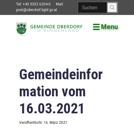
Tel:
+43 3352 6204-0
Mail:
post@oberdorf.bgld.gv.at
Menu
Willkommen
Aktuelles
Termine und
Veranstaltungen
Gemeindeinfor
Gemeindeamt
mation vom
Gemeinderat
16.03.2021
Bildung
Vereine
Veröffentlicht: 16. März 2021