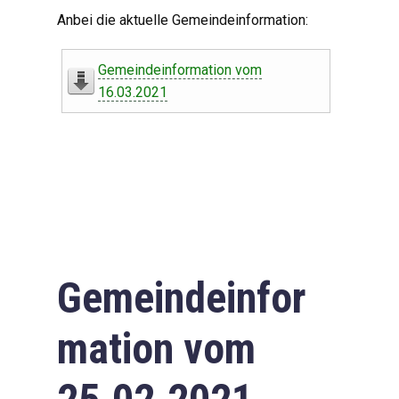
Digitaler Amtshelfer
Anbei die aktuelle Gemeindeinformation:
Offener Haushalt
Gemeindeinformation vom
Leben in Oberdorf
16.03.2021
Bildergalerie
Geschichte
Freizeit
Wirtschaft
Gemeindeinfor
Downloads
mation vom
Impressum
Datenschutzerklärung